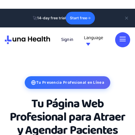
🚀
14-day free trial
Start free
Language
Sign in

Tu Presencia Profesional en Línea
Tu Página Web
Profesional para Atraer
y Agendar Pacientes