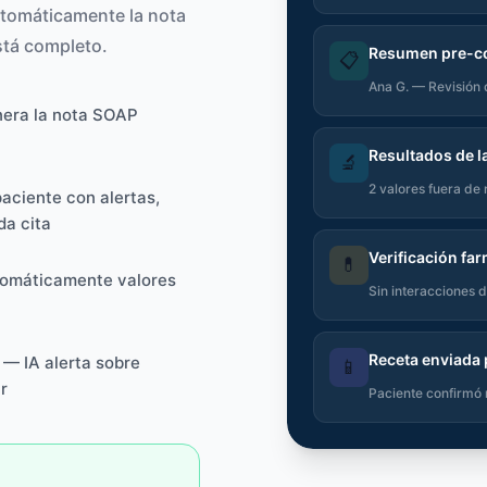
utomáticamente la nota
está completo.
Resumen pre-c
📋
Ana G. — Revisión d
era la nota SOAP
Resultados de l
🔬
2 valores fuera de
paciente con alertas,
da cita
Verificación fa
💊
omáticamente valores
Sin interacciones 
Receta enviada
— IA alerta sobre
📱
r
Paciente confirmó