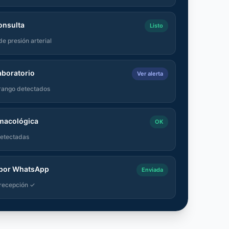
onsulta
Listo
e presión arterial
aboratorio
Ver alerta
 rango detectados
rmacológica
OK
detectadas
 por WhatsApp
Enviada
 recepción ✓