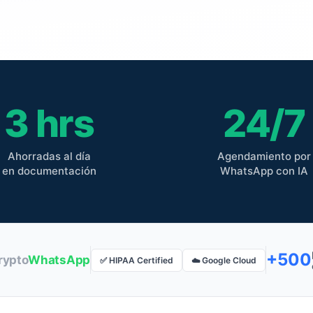
3 hrs
24/7
Ahorradas al día
Agendamiento por
en documentación
WhatsApp con IA
+500
rypto
WhatsApp
✅ HIPAA Certified
☁️ Google Cloud