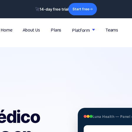
🚀
14-day free trial
Start free
Home
About Us
Plans
Teams
Platform

édico
Luna Health — Panel 