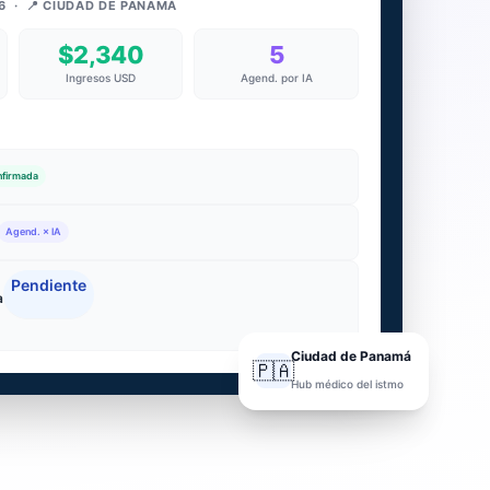
6 · 📍 CIUDAD DE PANAMÁ
$2,340
5
Ingresos USD
Agend. por IA
firmada
Agend. × IA
Pendiente
a
Ciudad de Panamá
🇵🇦
Hub médico del istmo