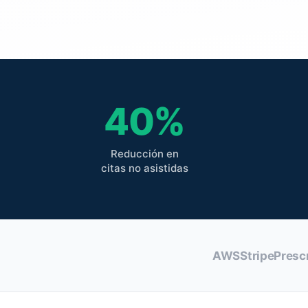
40%
Reducción en
citas no asistidas
AWS
Stripe
Presc