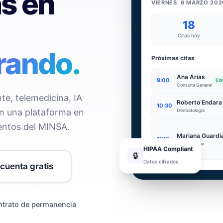
as en
VIERNES, 6 MARZO 202
18
Citas hoy
rando.
Próximas citas
Ana Arias
9:00
Con
Consulta General
nte, telemedicina, IA
Roberto Endara
10:30
n una plataforma en
Dermatología
entos del MINSA.
Mariana Guardi
11:15
Telemedicina
HIPAA Compliant
🔒
Datos cifrados
cuenta gratis
ntrato de permanencia