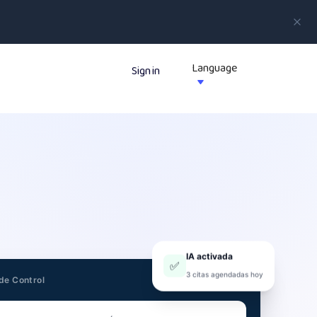
Language
Sign in

IA activada
✅
3 citas agendadas hoy
de Control